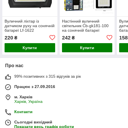
Вуличний ліхтар із
Настінний вуличний
Вули
датчиком руху на сонячній
світильник Cb-gk181-100
датч
батареї Lf-1622
на сонячній батареї
бата
220
242
158
₴
₴
Купити
Купити
Про нас
99% позитивних з 315 відгуків за рік
Працює з 27.09.2016
м. Харків
Харків, Україна
Контакти
Сьогодні вихідний
Показати весь графік роботи