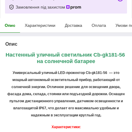
Замовлення під захистом
Опис
Характеристики
Доставка
Оплата
Умови п
Опис
Настенный уличный светильник Cb-gk181-56
на солнечной батарее
Универсальный уличный LED-прожектор Cb-gk181-56 — это
мощный автономный осветительный прибор, работающий от
солнечной энергии. Отличное решение для освещения двора,
фасада дома, склада, стоянки или подъездной дорожки. Оснащен
пультом дистанционного управления, датчиком освещенности и
влагозащитой IP67, что делает его максимально удобным и
надежным в эксплуатации круглый год.
Характеристики: