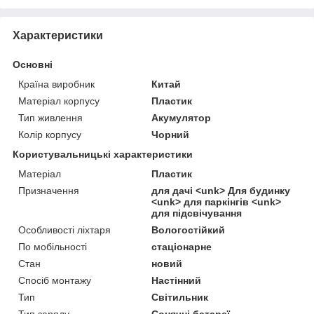
Характеристики
Основні
Країна виробник
Китай
Матеріал корпусу
Пластик
Тип живлення
Акумулятор
Колір корпусу
Чорний
Користувальницькі характеристики
Матеріал
Пластик
Призначення
для дачі <unk> Для будинку
<unk> для паркінгів <unk>
для підсвічування
Особливості ліхтаря
Вологостійкий
По мобільності
стаціонарне
Стан
новий
Спосіб монтажу
Настінний
Тип
Світильник
Тип заряду
Сонячні батареї