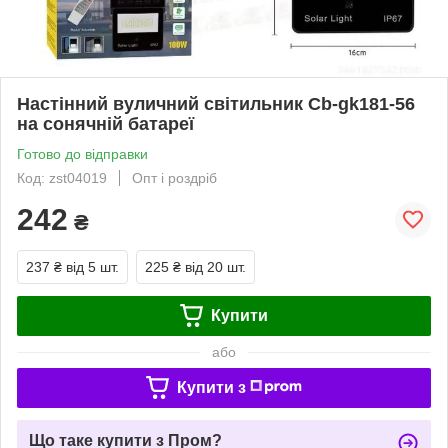
Настінний вуличний світильник Cb-gk181-56
на сонячній батареї
Готово до відправки
Код: zst04019
Опт і роздріб
242
₴
237 ₴
від 5 шт.
225 ₴
від 20 шт.
Купити
або
Купити з
Що таке купити з Пром?