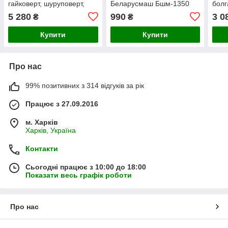
гайковерт, шуруповерт,
Беларусмаш Бшм-1350
болг
кутова шліфувальна
безщ
5 280
990
3 0
₴
₴
машина)
Купити
Купити
Про нас
99% позитивних з 314 відгуків за рік
Працює з 27.09.2016
м. Харків
Харків, Україна
Контакти
Сьогодні працює з 10:00 до 18:00
Показати весь графік роботи
Про нас