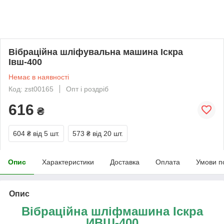
Вібраційна шліфувальна машина Іскра
Івш-400
Немає в наявності
Код: zst00165
Опт і роздріб
616
₴
604 ₴
від 5 шт.
573 ₴
від 20 шт.
Опис
Характеристики
Доставка
Оплата
Умови п
Опис
Вібраційна шліфмашина Іскра
ИВШ-400