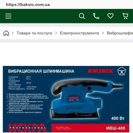
https://baksic.com.ua
Товари та послуги
Електроінструменти
Виброшлифм