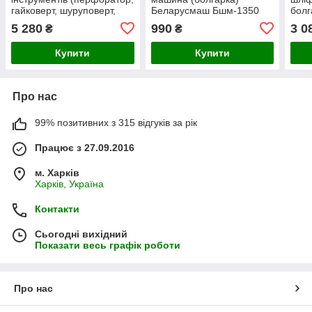
гайковерт, шуруповерт,
Беларусмаш Бшм-1350
болг
кутова шліфувальна
безщ
5 280
990
3 0
₴
₴
машина)
Купити
Купити
Про нас
99% позитивних з 315 відгуків за рік
Працює з 27.09.2016
м. Харків
Харків, Україна
Контакти
Сьогодні вихідний
Показати весь графік роботи
Про нас