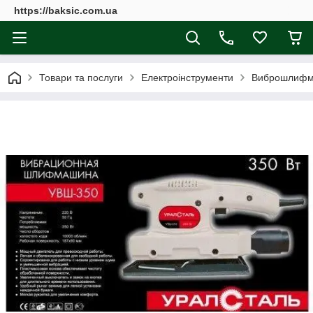
https://baksic.com.ua
Товари та послуги
Електроінструменти
Виброшлифм