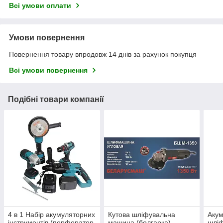
Всі умови оплати
Умови повернення
Повернення товару впродовж 14 днів за рахунок покупця
Всі умови повернення
Подібні товари компанії
4 в 1 Набір акумуляторних
Кутова шліфувальна
Акум
інструментів (перфоратор,
машина (болгарка)
шлі