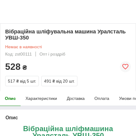
Вібраційна шліфувальна машина Уралсталь
УВШ-350
Немає в наявності
Код: zst00111
Опт і роздріб
528
₴
517 ₴
від 5 шт.
491 ₴
від 20 шт.
Опис
Характеристики
Доставка
Оплата
Умови п
Опис
Вібраційна шліфмашина
Уралсталь УВШ
-350