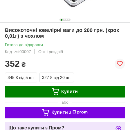
Високоточні ювелірні ваги до 200 грн. (крок
0,01г) з чохлом
Готово до відправки
Код: zst00007
Опт і роздріб
352
₴
345 ₴
від 5 шт.
327 ₴
від 20 шт.
Купити
або
Купити з
Що таке купити з Пром?