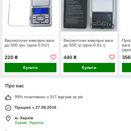
Високоточні ювелірні ваги
Високоточні ювелірні ваги
Проф
до 500 грн. (крок 0,01г)
до 500 гр (крок 0,01 г)
вага
(кро
220
440
356
₴
₴
Купити
Купити
Про нас
99% позитивних з 317 відгуків за рік
Працює з 27.09.2016
м. Харків
Харків, Україна