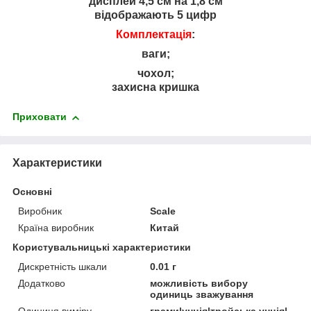
дисплей 4,5 см на 1,8 см
відображають 5 цифр
Комплектація
:
ваги;
чохол;
захисна кришка
Приховати
Характеристики
Основні
Виробник
Scale
Країна виробник
Китай
Користувальницькі характеристики
Дискретність шкали
0.01 г
Додатково
можливість вибору
одиниць зважування
Одиниця виміру
грами|унція|тройська унція|