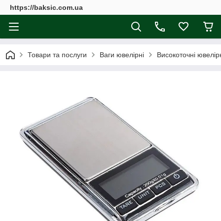
https://baksic.com.ua
Товари та послуги
Ваги ювелірні
Високоточні ювелірн