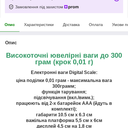
Замовлення під захистом
Опис
Характеристики
Доставка
Оплата
Умови п
Опис
Високоточні ювелірні ваги до 300
грам (крок 0,01 г)
Електронні ваги
Digital
Scale
:
ціна поділки 0,01 грам - максимальна вага
300грамм;
функція тарування;
підсвічування (вкл./вимк.);
працюють від 2-х батарейок AAA (
йдуть в
комплекті
);
габарити 10.5 см х 6.3 см
важільна платформа 5,5 см х 6см
дисплей 4,5 см на 1,8 см