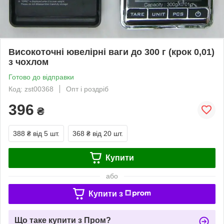
Високоточні ювелірні ваги до 300 г (крок 0,01)
з чохлом
Готово до відправки
Код: zst00368
Опт і роздріб
396
₴
388 ₴
від 5 шт.
368 ₴
від 20 шт.
Купити
або
Купити з
Що таке купити з Пром?