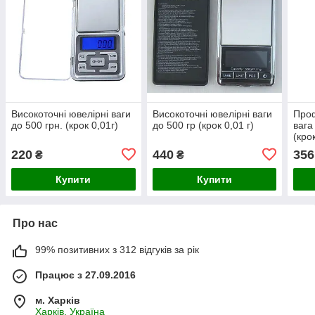
Високоточні ювелірні ваги
Високоточні ювелірні ваги
Проф
до 500 грн. (крок 0,01г)
до 500 гр (крок 0,01 г)
вага
(кро
220
440
356
₴
₴
Купити
Купити
Про нас
99% позитивних з 312 відгуків за рік
Працює з 27.09.2016
м. Харків
Харків, Україна