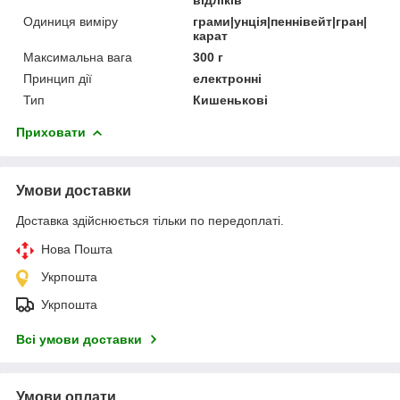
Одиниця виміру
грами|унція|пеннівейт|гран|
карат
Максимальна вага
300 г
Принцип дії
електронні
Тип
Кишенькові
Приховати
Умови доставки
Доставка здійснюється тільки по передоплаті.
Нова Пошта
Укрпошта
Укрпошта
Всі умови доставки
Умови оплати