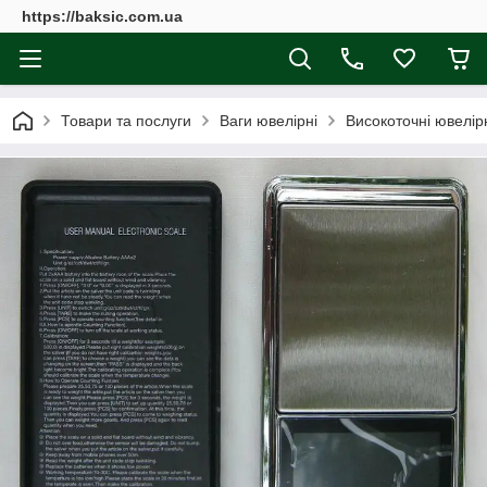
https://baksic.com.ua
Товари та послуги
Ваги ювелірні
Високоточні ювелірн