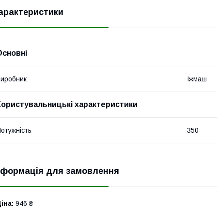
арактеристики
Основні
иробник
Іжмаш
Користувальницькі характеристики
отужність
350
нформація для замовлення
іна:
946 ₴