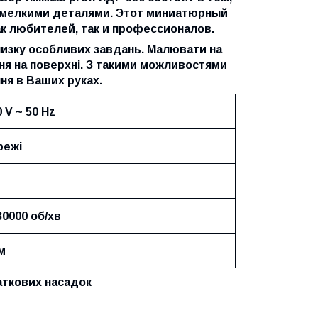
ь мелкими деталями. Этот миниатюрный
ак любителей, так и профессионалов.
изку особливих завдань. Малювати на
ння на поверхні. З такими можливостями
ння в Ваших руках.
 V ~ 50 Hz
режі
30000 об/хв
м
аткових насадок