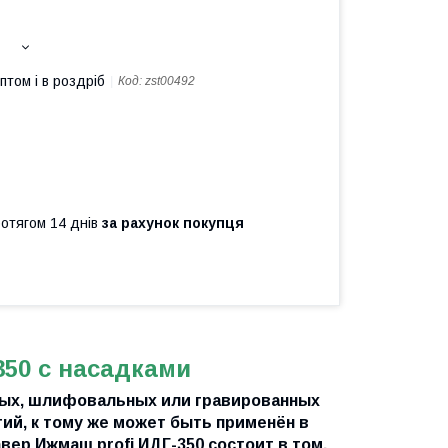
птом і в роздріб
Код:
zst00492
ротягом 14 днів
за рахунок покупця
350 с насадками
ных, шлифовальных или гравированных
ий, к тому же может быть применён в
ер Ижмаш profi ИДГ-350 состоит в том,