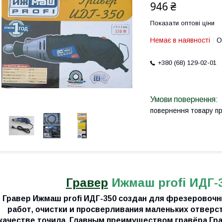
946 ₴
Показати оптові ціни
Немає в наявності
О
+380 (68) 129-02-01
повернення товару п
Гравер
Ижмаш profi ИДГ-
Гравер Ижмаш profi ИДГ-350 создан для фрезеровоч
работ, очистки и просверливания маленьких отверст
качестве точила. Главным преимуществом гравёра Грав