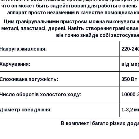
что он может быть задействован для работы с очен
аппарат просто незаменим в качестве помощника к
Цим гравірувальними пристроєм можна виконувати н
металі, пластмасі, дереві. Навіть створення гравіюва
він точно знайде собі застосува
Напруга живлення:
220-240
Харчування:
від ме
Споживана потужність:
350 Вт
Число оборотів холостого ходу:
10000-
Діаметр свердління:
1-3,2 м
В комплекті багато різних дод