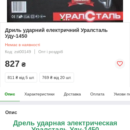
Дриль ударний електричний Уралсталь
Уду-1450
Немає в наявності
Код: zst00149
Опт і роздріб
827
₴
811 ₴
від 5 шт.
769 ₴
від 20 шт.
Опис
Характеристики
Доставка
Оплата
Умови п
Опис
Дрель ударная электрическая
Уралсталь Уду-1450