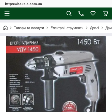
https://baksic.com.ua
Товари та послуги
Електроінструменти
Дрилі
Дри