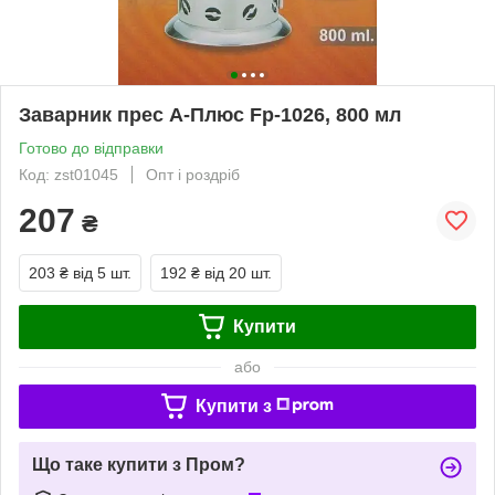
Заварник прес А-Плюс Fp-1026, 800 мл
Готово до відправки
Код: zst01045
Опт і роздріб
207
₴
203 ₴
від 5 шт.
192 ₴
від 20 шт.
Купити
або
Купити з
Що таке купити з Пром?