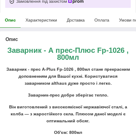
Замовлення під захистом
Опис
Характеристики
Доставка
Оплата
Умови п
Опис
Заварник - А прес-Плюс Fp-1026 ,
800мл
Заварник - прес A-Plus Fp-1026 , 800мл стане прекрасним
доповненням для Вашої кухні. Користуватися
заварником althaus дуже просто і легко.
Заварник-прес добре зберігає тепло.
Він виготовлений з високоякісної нержавіючої сталі, а
колба ― з жаростійкого скла. Плюсом даної моделі є
оптимальний обсяг.
Об'єм: 800мл