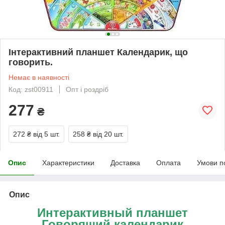
Інтерактивний планшет Календарик, що
говорить.
Немає в наявності
Код: zst00911
Опт і роздріб
277
₴
272 ₴
від 5 шт.
258 ₴
від 20 шт.
Опис
Характеристики
Доставка
Оплата
Умови п
Опис
Интерактивный планшет
Говорящий календарик