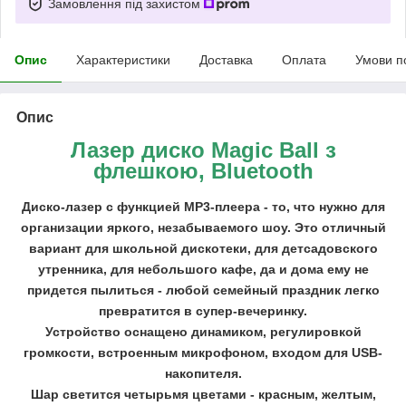
Замовлення під захистом
Опис
Характеристики
Доставка
Оплата
Умови п
Опис
Лазер диско Magic Ball з
флешкою, Bluetooth
Диско-лазер с функцией МР3-плеера - то, что нужно для
организации яркого, незабываемого шоу. Это отличный
вариант для школьной дискотеки, для детсадовского
утренника, для небольшого кафе, да и дома ему не
придется пылиться - любой семейный праздник легко
превратится в супер-вечеринку.
Устройство оснащено динамиком, регулировкой
громкости, встроенным микрофоном, входом для USB-
накопителя.
Шар светится четырьмя цветами - красным, желтым,