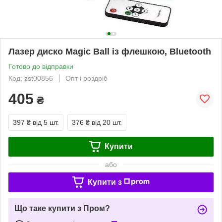
Лазер диско Magic Ball із флешкою, Bluetooth
Готово до відправки
Код: zst00856
Опт і роздріб
405
₴
397 ₴
від 5 шт.
376 ₴
від 20 шт.
Купити
або
Купити з
Що таке купити з Пром?