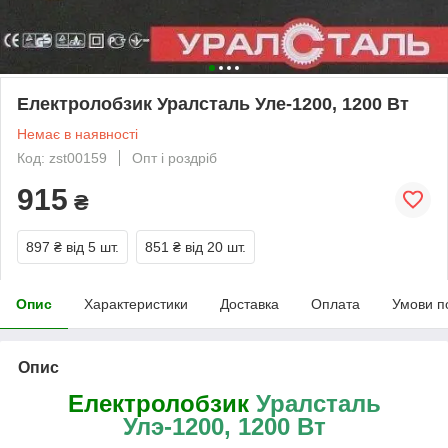
Електролобзик Уралсталь Уле-1200, 1200 Вт
Немає в наявності
Код: zst00159
Опт і роздріб
915
₴
897 ₴
від 5 шт.
851 ₴
від 20 шт.
Опис
Характеристики
Доставка
Оплата
Умови п
Опис
Електролобзик
Уралсталь
Улэ-1200, 1200 Вт