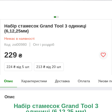
Набір стамесок Grand Tool 3 одиниці
(6,12,25мм)
Немає в наявності
Код: zst00980
Опт і роздріб
229
₴
224 ₴
від 5 шт.
213 ₴
від 20 шт.
Опис
Характеристики
Доставка
Оплата
Умови п
Опис
Набір стамесок Grand Tool 3
одиниці (6,12,25 мм)