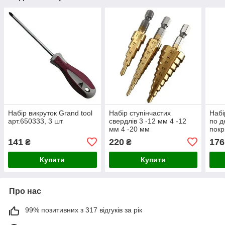
Набір викруток Grand tool
Набір ступінчастих
Набі
арт.650333, 3 шт
свердлів 3 -12 мм 4 -12
по д
мм 4 -20 мм
покр
20, 
141
220
176
₴
₴
Купити
Купити
Про нас
99% позитивних з 317 відгуків за рік