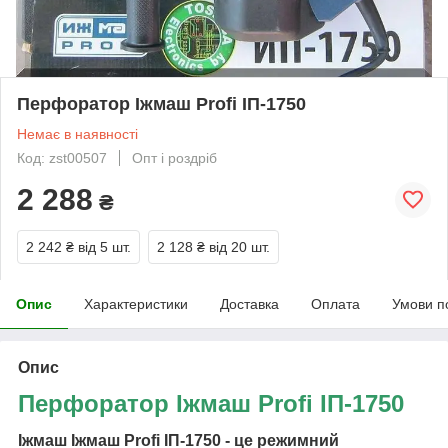
Перфоратор Іжмаш Profi ІП-1750
Немає в наявності
Код: zst00507
Опт і роздріб
2 288
₴
2 242 ₴
від 5 шт.
2 128 ₴
від 20 шт.
Опис
Характеристики
Доставка
Оплата
Умови п
Опис
Перфоратор Іжмаш Profi ІП-1750
Іжмаш Іжмаш Profi ІП-1750 - це режимний