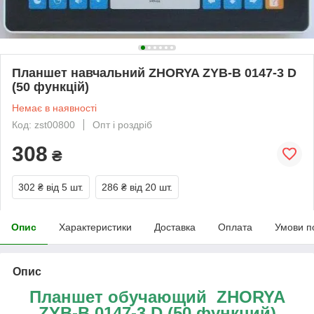
Планшет навчальний ZHORYA ZYB-B 0147-3 D
(50 функцій)
Немає в наявності
Код: zst00800
Опт і роздріб
308
₴
302 ₴
від 5 шт.
286 ₴
від 20 шт.
Опис
Характеристики
Доставка
Оплата
Умови п
Опис
Планшет обучающий ZHORYA
ZYB-B 0147-3 D (50 функций)