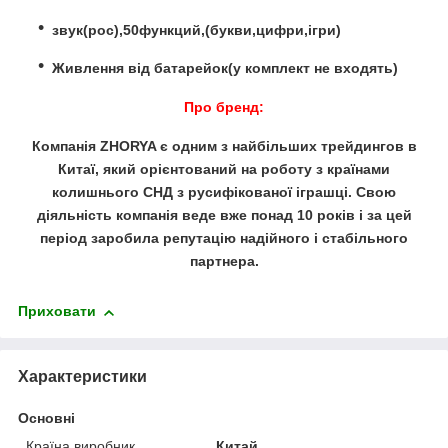
звук(рос),50функций,(букви,цифри,ігри)
Живлення від батарейок(у комплект не входять)
Про бренд:
Компанія ZHORYA є одним з найбільших трейдингов в
Китаї, який орієнтований на роботу з країнами
колишнього СНД з русифікованої іграшці. Свою
діяльність компанія веде вже понад 10 років і за цей
період заробила репутацію надійного і стабільного
партнера.
Приховати
Характеристики
Основні
Країна виробник
Китай