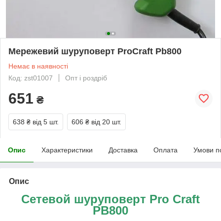
Мережевий шуруповерт ProCraft Pb800
Немає в наявності
Код: zst01007
Опт і роздріб
651
₴
638 ₴
від 5 шт.
606 ₴
від 20 шт.
Опис
Характеристики
Доставка
Оплата
Умови п
Опис
Сетевой шуруповерт Pro Craft
PB800