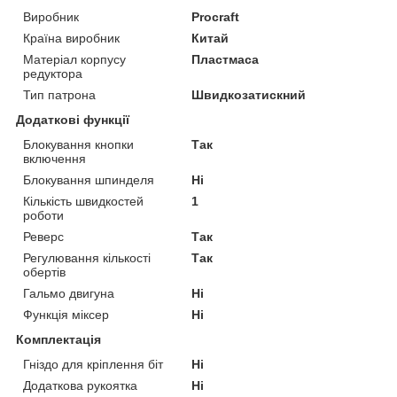
Виробник
Procraft
Країна виробник
Китай
Матеріал корпусу
Пластмаса
редуктора
Тип патрона
Швидкозатискний
Додаткові функції
Блокування кнопки
Так
включення
Блокування шпинделя
Ні
Кількість швидкостей
1
роботи
Реверс
Так
Регулювання кількості
Так
обертів
Гальмо двигуна
Ні
Функція міксер
Ні
Комплектація
Гніздо для кріплення біт
Ні
Додаткова рукоятка
Ні