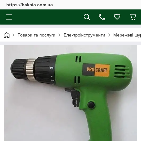
https://baksic.com.ua
Товари та послуги
Електроінструменти
Мережеві шу