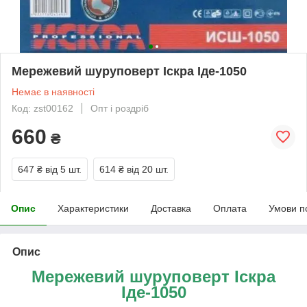
Мережевий шуруповерт Іскра Іде-1050
Немає в наявності
Код: zst00162
Опт і роздріб
660
₴
647 ₴
від 5 шт.
614 ₴
від 20 шт.
Опис
Характеристики
Доставка
Оплата
Умови п
Опис
Мережевий шуруповерт Іскра
Іде-1050