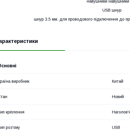
навушники навушники
USB шнур
шнур 3.5 мм. для проводового підключення до при
арактеристики
Основні
раїна виробник
Китай
Стан
Новий
ип кріплення
Наголов'
ип роз'єму
USB