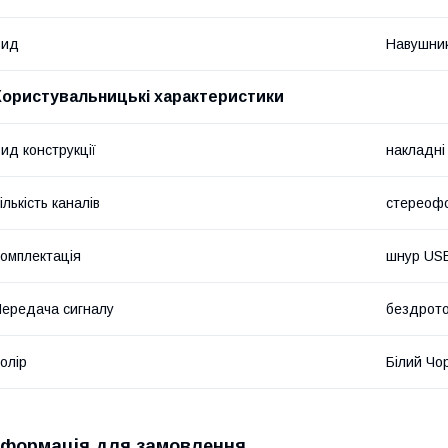
Вид
Навушни
Користувальницькі характеристики
ид конструкції
накладні
ількість каналів
стереофо
омплектація
шнур US
ередача сигналу
бездрот
олір
Білий Чо
нформація для замовлення