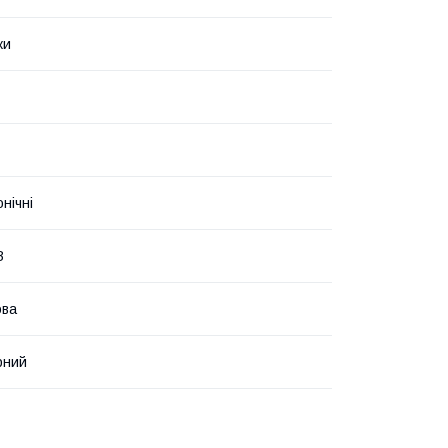
ки
нічні
B
ова
рний