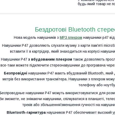
будь-який товар не п
Бездротові Bluetooth стер
Нова модель навушників з
MP3 плеєром
навушники p47 відм
Навушники P47 дозволяють слухати музику з карти пам'яті micro
вставити її в картрідер, який знаходиться на корпусі навушн
Навушники P47
з вбудованим плеєром
також дозволяють просл
все-таки можете підключити стереонавушники до програвача через 
Безпровідні
навушники P47 мають вбудований Bluetooth, який 
метрів без використання трансмітера. Навушники з плеєром можу
телефону або ноутбу
Б
еспроводные навушники P47 можуть використовуватися для розм
Ви зможете, не знімаючи навушники, спілкуватися в планшеті, тел
треків або збільшення/зменшення гучності на навушни
Bluetooth-гарнитура
наушников P47 обеспечивает высокий у