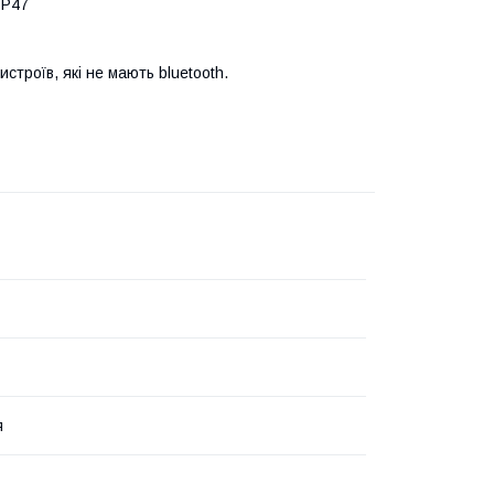
 P47
строїв, які не мають bluetooth.
я