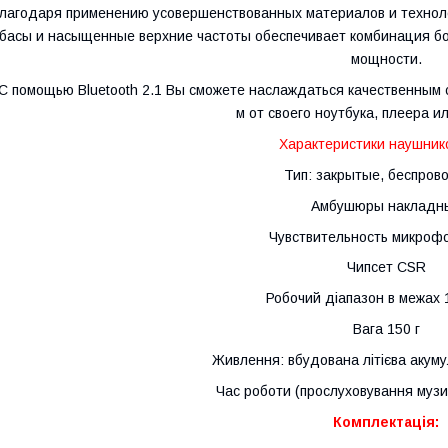
лагодаря применению усовершенствованных материалов и технолог
басы и насыщенные верхние частоты обеспечивает комбинация б
мощности.
С помощью Bluetooth 2.1 Вы сможете наслаждаться качественным 
м от своего ноутбука, плеера 
Характеристики наушник
Тип: закрытые, беспро
Амбушюры накладн
Чувствительность микроф
Чипсет CSR
Робочий діапазон в межах 
Вага 150 г
Живлення: вбудована літієва акум
Час роботи (прослуховування музи
Комплектація: