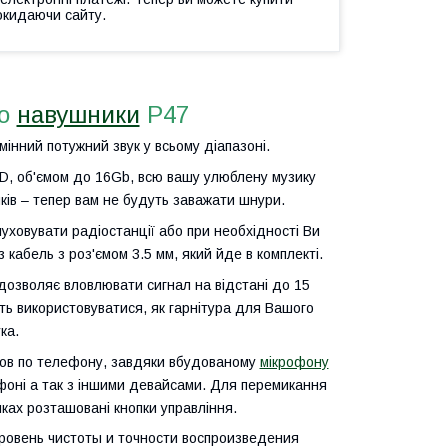
окидаючи сайту.
ео
навушники
P47
інний потужний звук у всьому діапазоні.
SD, об'ємом до 16Gb, всю вашу улюблену музику
иків – тепер вам не будуть заважати шнури.
уховувати радіостанції або при необхідності Ви
кабель з роз'ємом 3.5 мм, який йде в комплекті.
дозволяє вловлювати сигнал на відстані до 15
ть використовуватися, як гарнітура для Вашого
ка.
ов по телефону, завдяки вбудованому
мікрофону
ефоні а так з іншими девайсами. Для перемикання
ках розташовані кнопки управління.
ровень чистоты и точности воспроизведения