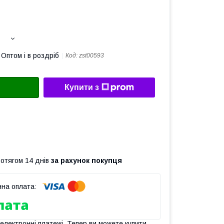
Оптом і в роздріб
Код:
zst00593
Купити з
ротягом 14 днів
за рахунок покупця
 електронні платежі. Тепер ви можете купити