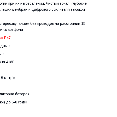
ий при их изготовлении. Чистый вокал, глубокие
ольших мембран и цифрового усилителя высокой
стереозвучанием без проводов на расстоянии 15
или смартфона
ов P47:
водные
ые
она 41dB
15 метрів
уляторна батарея
ки) до 5-8 годин