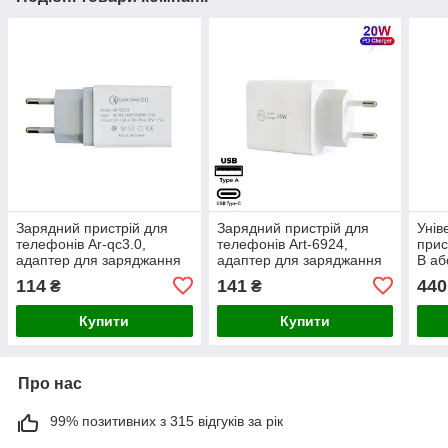
Зарядний пристрій для
Зарядний пристрій для
Унів
телефонів Ar-qc3.0,
телефонів Art-6924,
прис
адаптер для заряджання
адаптер для заряджання
В аб
телефонів
телефонів Quick Charge
114
141
440
₴
₴
3.0
Купити
Купити
Про нас
99% позитивних з 315 відгуків за рік