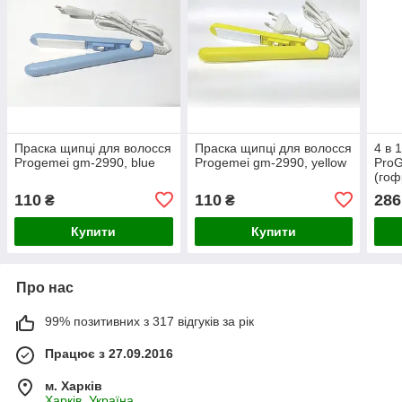
Праска щипці для волосся
Праска щипці для волосся
4 в 
Progemei gm-2990, blue
Progemei gm-2990, yellow
Pro
(гоф
стай
110
110
286
₴
₴
Купити
Купити
Про нас
99% позитивних з 317 відгуків за рік
Працює з 27.09.2016
м. Харків
Харків, Україна