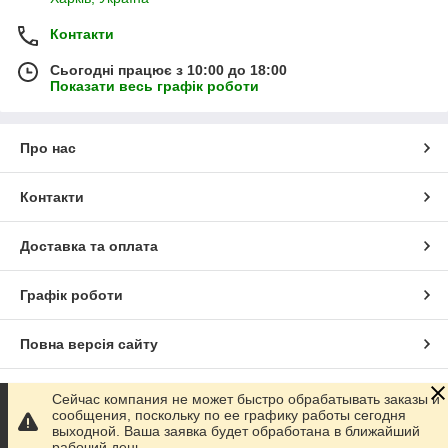
Контакти
Сьогодні працює з 10:00 до 18:00
Показати весь графік роботи
Про нас
Контакти
Доставка та оплата
Графік роботи
Повна версія сайту
Сайт створено на маркетплейсі
Prom.ua
Сейчас компания не может быстро обрабатывать заказы и
сообщения, поскольку по ее графику работы сегодня
выходной. Ваша заявка будет обработана в ближайший
Політика конфіденційності
рабочий день.