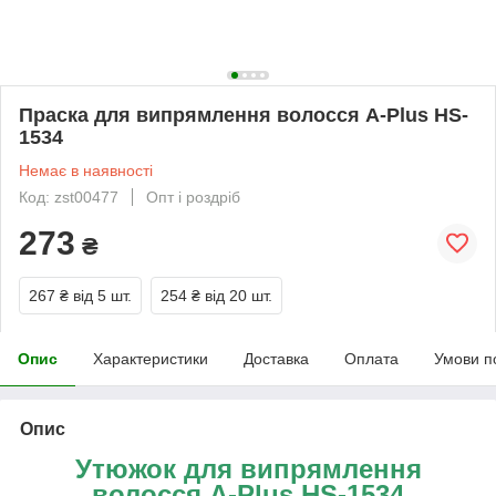
Праска для випрямлення волосся A-Plus HS-
1534
Немає в наявності
Код: zst00477
Опт і роздріб
273
₴
267 ₴
від 5 шт.
254 ₴
від 20 шт.
Опис
Характеристики
Доставка
Оплата
Умови п
Опис
Утюжок для випрямлення
волосся A-Plus HS-1534