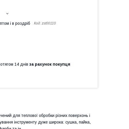
птом і в роздріб
Код:
zst00110
ротягом 14 днів
за рахунок покупця
чений для теплової обробки різних поверхонь і
ування інструменту дуже широка: сушка, пайка,
арби та ін.