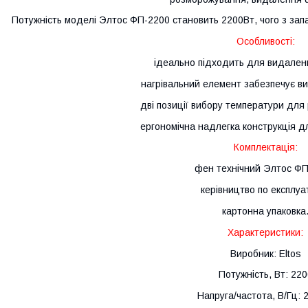
Потужність моделі Элтос ФП-2200 становить 2200Вт, чого з зап
Особливості:
ідеально підходить для видаленн
нагрівальний елемент забезпечує ви
дві позиції вибору температури для р
ергономічна надлегка конструкція д
Комплектація:
фен технічний Элтос ФП
керівництво по експлуат
картонна упаковка
Характеристики:
Виробник: Eltos
Потужність, Вт: 220
Напруга/частота, В/Гц: 