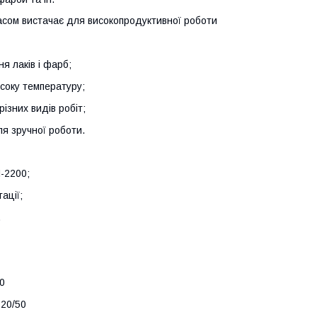
асом вистачає для високопродуктивної роботи
я лаків і фарб;
соку температуру;
ізних видів робіт;
ля зручної роботи.
-2200;
ації;
.
0
220/50