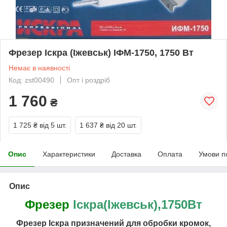
Фрезер Іскра (Іжевськ) ІФМ-1750, 1750 Вт
Немає в наявності
Код: zst00490
Опт і роздріб
1 760
₴
1 725 ₴
від 5 шт.
1 637 ₴
від 20 шт.
Опис
Характеристики
Доставка
Оплата
Умови п
Опис
Фрезер
Іскра(Іжевськ),1750Вт
Фрезер Іскра призначений для обробки кромок,