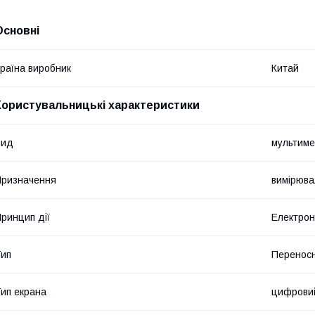
Основні
раїна виробник
Китай
Користувальницькі характеристики
Вид
мультиме
ризначення
вимірюва
ринцип дії
Електро
ип
Перенос
ип екрана
цифрови