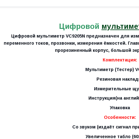
Цифровой
мультиме
Цифровой мультиметр VC9205
N
предназначен для изм
переменного токов, прозвонки, измерения ёмкостей. Гла
прорезиненный корпус, большой экр
Комплектация:
Мультиметр (Тестер) V
Резиновая наклад
Измерительные щ
Инструкция
(на англи
Упаковка
Особенности:
Со звуком (издаёт сигнал пр
Увеличенное табло (60