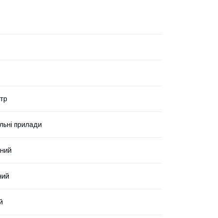
тр
льні прилади
нний
ний
й