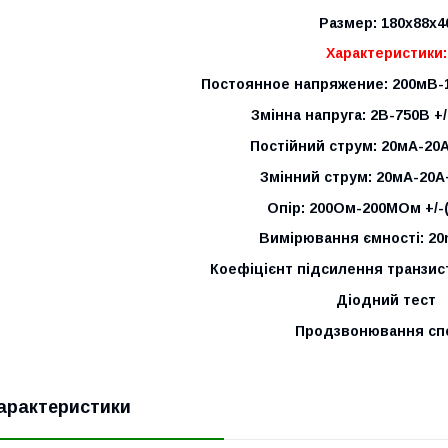
Размер: 180х88х4
Характеристики:
Постоянное напряжение: 200мВ-1
Змінна напруга: 2В-750В +/
Постійний струм: 20мА-20А
Змінний струм: 20мА-20А
Опір: 200Ом-200МОм +/-
Вимірювання ємності: 20
Коефіцієнт підсилення транзис
Діодний тест
Продзвонювання сп
арактеристики