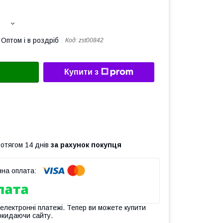
Оптом і в роздріб
Код:
zst00842
Купити з
ротягом 14 днів
за рахунок покупця
 електронні платежі. Тепер ви можете купити
окидаючи сайту.