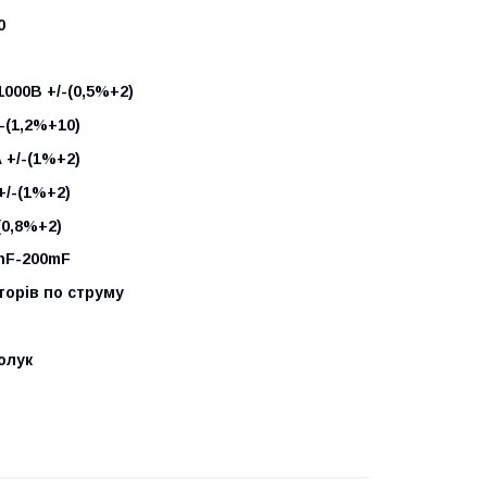
0
000В +/-(0,5%+2)
-(1,2%+10)
 +/-(1%+2)
+/-(1%+2)
(0,8%+2)
nF
-200
mF
торів по струму
олук