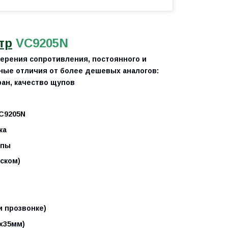
тр
VC9205
N
ерения сопротивления, постоянного и
вные отличия от более дешевых аналогов:
ан, качество щупов
C9205
N
ка
упы
йском)
и прозвонке)
х35мм)