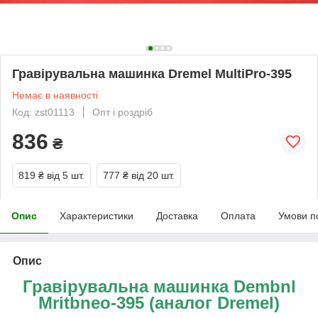
Гравірувальна машинка Dremel MultiPro-395
Немає в наявності
Код: zst01113
Опт і роздріб
836
₴
819 ₴
від 5 шт.
777 ₴
від 20 шт.
Опис
Характеристики
Доставка
Оплата
Умови п
Опис
Гравірувальна машинка Dembnl
Mritbneo-395 (аналог Dremel)