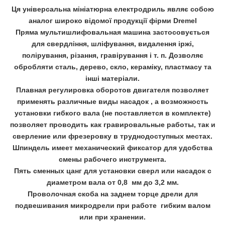
Ця універсальна мініатюрна електродриль являє собою
аналог широко відомої продукції фірми Dremel
Пряма мультишлифовальная машина застосовується
для свердління, шліфування, видалення іржі,
полірування, різання, гравірування і т. п. Дозволяє
обробляти сталь, дерево, скло, кераміку, пластмасу та
інші матеріали.
Плавная регулировка оборотов двигателя позволяет
применять различные виды насадок , а возможность
установки гибкого вала (не поставляется в комплекте)
позволяет проводить как гравировальные работы, так и
сверление или фрезеровку в труднодоступных местах.
Шпиндель имеет механический фиксатор для удобства
смены рабочего инструмента.
Пять сменных цанг для установки сверл или насадок с
диаметром вала от 0,8 мм до 3,2 мм.
Проволочная скоба на заднем торце дрели для
подвешивания микродрели при работе гибким валом
или при хранении.