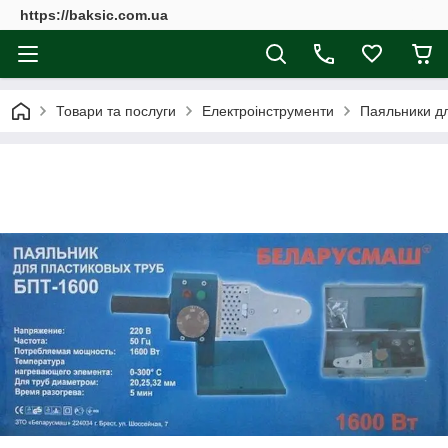
https://baksic.com.ua
Товари та послуги
Електроінструменти
Паяльники дл