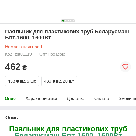
Паяльник для пластикових труб Беларусмаш
Бпт-1600, 1600Вт
Немає в наявності
Код: zst01119
Опт і роздріб
462
₴
453 ₴
від 5 шт.
430 ₴
від 20 шт.
Опис
Характеристики
Доставка
Оплата
Умови п
Опис
Паяльник для пластикових труб
Беларусмаш Бпт-1600, 1600Вт