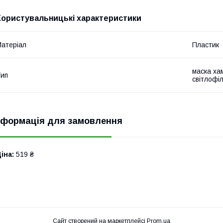
Користувальницькі характеристики
атеріал
Пластик
маска ха
ип
світлофі
нформація для замовлення
іна:
519 ₴
Сайт створений на маркетплейсі
Prom.ua