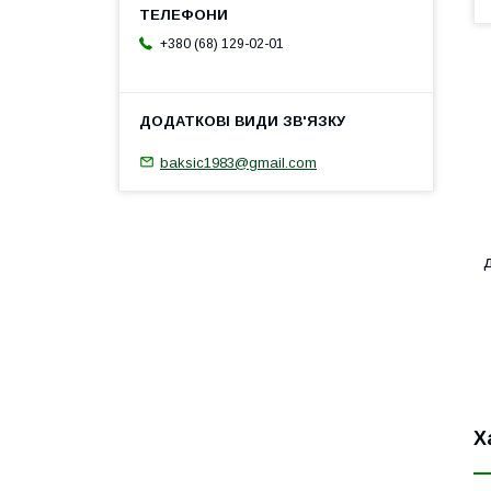
+380 (68) 129-02-01
baksic1983@gmail.com
д
Х