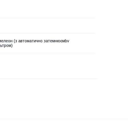
мелеон (з автоматично затемнюємbv
льтром)