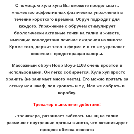
С помощью хула хупа Вы сможете проделывать
множество эффективных физических упражнений в
течение короткого времени. Обруч подходит для
каждого. Упражнение с обручем стимулирует
биологически активные точки на талии и животе,
имеющие последствия лечение ожирения на животе.
Кроме того, держит тело в форме и в то же укрепляет
кишечник, предотвращая запоры.
Массажный обруч Hoop Boyu-1108 очень простой в
использовании. Он легко собирается. Хула хуп просто
хранить (не занимает много места). Его можно прятать за
стенку или шкаф, под кровать и т.д. Или же собрать в
коробку.
Тренажер выполняет действия:
- тренажера, развивает гибкость мышц на талии,
разминает внутренние органы живота, что активизирует
процесс обмена веществ