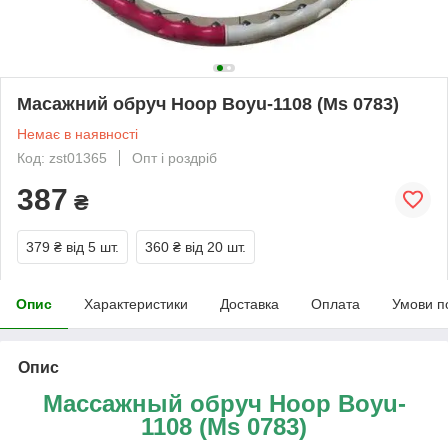
Масажний обруч Hoop Boyu-1108 (Ms 0783)
Немає в наявності
Код: zst01365
Опт і роздріб
387
₴
379 ₴
від 5 шт.
360 ₴
від 20 шт.
Опис
Характеристики
Доставка
Оплата
Умови п
Опис
Массажный обруч Hoop Boyu-
1108 (Ms 0783)