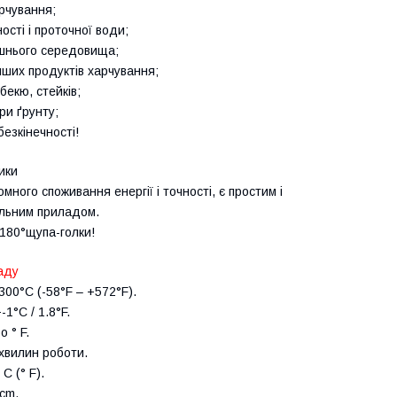
арчування;
сті і проточної води;
шнього середовища;
 інших продуктів харчування;
екю, стейків;
и ґрунту;
езкінечності!
ики
ного споживання енергії і точності, є простим і
альним приладом.
 180°щупа-голки!
аду
300°С (-58°F – +572°F).
1°С / 1.8°F.
 ° F.
хвилин роботи.
C (° F).
cm.