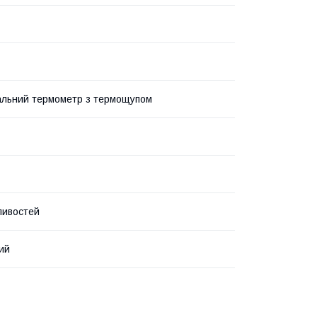
льний термометр з термощупом
ливостей
ий