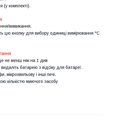
 (у комплекті).
к
ення/вимикання.
іть цю кнопку для вибору одиниці вимірювання °С
тання
е не менш ніж на 1 див
видаліть батарею з відсіку для батареї.
 мікрохвильову і інші печі.
кою кількістю миючого засобу