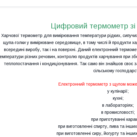
Цифровий термометр зі
Харчової термометр для вимірювання температури рідких, сипучи
щупа-голки у вимірюване середовище, в тому числі й продукти х
всередині виробу, так і на поверхні. Даний електронний термоме
емператури різних речовин, контролю продуктів харчування при збе
теплопостачання і кондиціонування. Так само він знайшов своє 
сільському господарст
Електронний термометр з щупом може
у кулінарії;
кухні;
в лабораторіях;
в промисловості;
при приготуванні карам
при виготовленні спирту, пива та інших
при виготовленні сиру, йогурту та інши