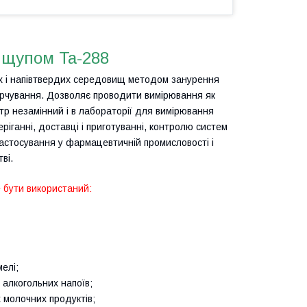
 щупом Ta-288
х і напівтвердих середовищ методом занурення
арчування. Дозволяє проводити вимірювання як
тр незамінний і в лабораторії для вимірювання
ріганні, доставці і приготуванні, контролю систем
застосування у фармацевтичній промисловості і
ві.
 бути використаний:
елі;
 алкогольних напоїв;
х молочних продуктів;