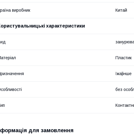
раїна виробник
Китай
Користувальницькі характеристики
Вид
занурюва
атеріал
Пластик
ризначення
їжа|інше
собливості
без особ
ип
Контактн
нформація для замовлення