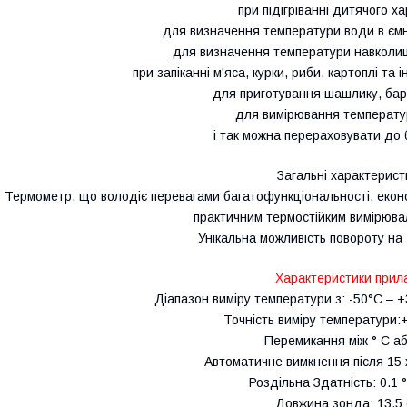
при підігріванні дитячого х
для визначення температури води в ємно
для визначення температури навколи
при запіканні м'яса, курки, риби, картоплі та
для приготування шашлику, барб
для вимірювання температур
і так можна перераховувати до б
Загальні характерист
Термометр, що володіє перевагами багатофункціональності, економ
практичним термостійким вимірюв
Унікальна можливість повороту на
Характеристики прил
Діапазон виміру температури з: -50°С – +
Точність виміру температури:+-
Перемикання між ° C або
Автоматичне вимкнення після 15 
Роздільна Здатність: 0.1 ° 
Довжина зонда: 13,5 