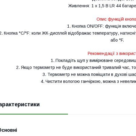
Живлення: 1 х 1,5 В LR 44 батарея
Опис функцій кнопо
1. Кнопка ON/OFF: функція включ
2. Кнопка °С/°F: коли ЖК-дисплей відображає температуру, натисн
або °F.
Рекомендації з викорис
1. Покладіть щуп у вимірюване середовищ
2. Якщо термометр не буде використаний тривалий час, то 
3. Термометр не можна поміщати в духові шафи,
4. Чистити вологою ганчіркою, можна з невели
арактеристики
Основні