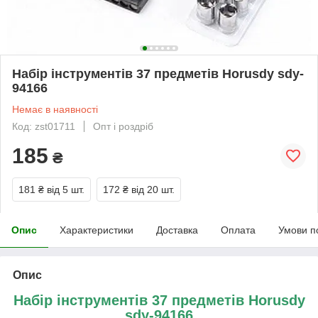
Набір інструментів 37 предметів Horusdy sdy-
94166
Немає в наявності
Код: zst01711
Опт і роздріб
185
₴
181 ₴
від 5 шт.
172 ₴
від 20 шт.
Опис
Характеристики
Доставка
Оплата
Умови п
Опис
Набір інструментів 37 предметів Horusdy
sdy-94166