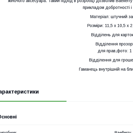
жіночого аксесуара. Такий підхід в розробці дозволив Baellerry
прикладом добротності і
Матеріал: штучний з
Розміри: 11,5 х 10,5 х 2
Відділень для карток
Відділення прозор
для прав,фото: 1
Відділення для гроше
Гаманець внутрішній на бли
арактеристики
Основні
иробник
Baellerry