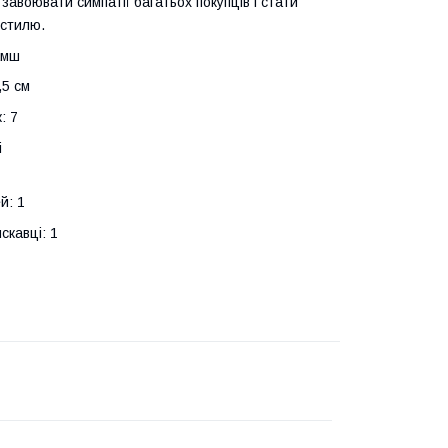
 завоювати симпатії багатьох покупців і стати
 стилю.
амш
,5 см
: 7
і
й: 1
скавці: 1