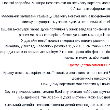
Новітні розробки PU шкіра незважаючи на невисоку вартість має 
боїться атмосферних вп
Маленький замшевий гаманець Baellerry Forever mini є продовжен
високу популярність у жінок. Купити невеликий жіночий
Замшеві аксесуари зараз дуже популярні у жінок завдяки приємній м
різних матових кольорів забезпечує таким гаманців із з
У дизайні нової моделі використано відоме рішення, як 
Звичайно, у вигляді невеликих розмірів 11,5 х 10,5 см, такий ма
Всередині можна розмістити мінімум 7 карток, права або фото, готів
покласти монети, або інший 
Премущества гаманця Bae
Кращу якість: матеріал високої якості, з якого виготовлені клатчі B
довговічність використ
При цьому портмоне має еластичну і приє
Зручні у використанні: гаманці Baellerry визнані найбільш зручн
мандрівників, так як вони є дуже місткими. Кожна модель
Стильний дизайн: нетипові рішення дизайнерів надають жіночим