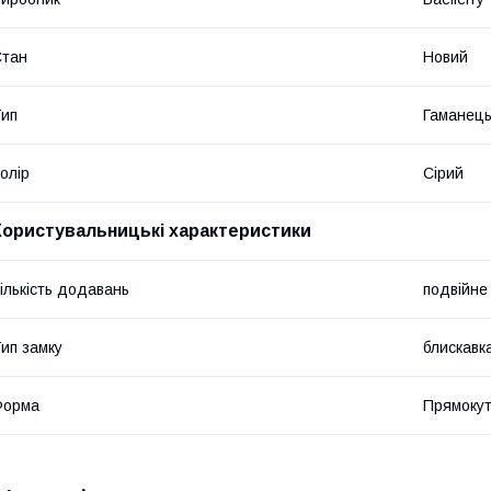
Стан
Новий
ип
Гаманец
олір
Сірий
Користувальницькі характеристики
ількість додавань
подвійне
ип замку
блискавк
Форма
Прямоку