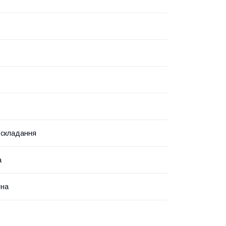
ь
 складання
а
тна