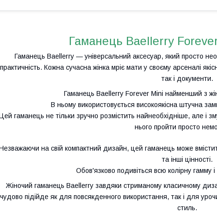
Гаманець Baellerry Forever
Гаманець Baellerry ― універсальний аксесуар, який просто необх
практичність. Кожна сучасна жінка мріє мати у своєму арсеналі якіс
так і документи.
Гаманець Baellerry Forever Mini найменший з жін
В ньому використовується високоякісна штучна замша
Цей гаманець не тільки зручно розмістить найнеобхідніше, але і з
нього пройти просто нем
Незважаючи на свій компактний дизайн, цей гаманець може вмістит
та інші цінності.
Обов'язково подивіться всю колірну гамму і 
Жіночий гаманець Baellerry завдяки стриманому класичному диза
чудово підійде як для повсякденного використання, так і для уро
стиль.