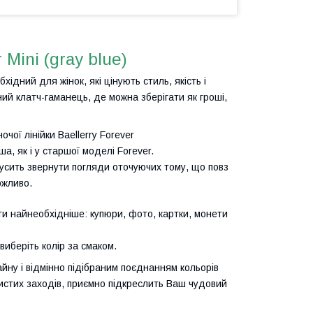
 Mini (gray blue)
ідний для жінок, які цінують стиль, якість і
ний клатч-гаманець, де можна зберігати як гроші,
очої лінійки Baellerry Forever
, як і у старшої моделі Forever.
мусить звернути погляди оточуючих тому, що повз
ожливо.
и найнеобхідніше: купюри, фото, картки, монети
виберіть колір за смаком.
йну і відмінно підібраним поєднанням кольорів
чистих заходів, приємно підкреслить Ваш чудовий