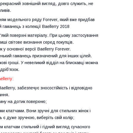
прекрасний зовнішній вигляд, довго служить, не
ливів.
ням модельного ряду Forever, який вже придбав
 гаманець з колекції Baellerry 2018
'якій поверхні матеріалу. При цьому застосування
амші світове визнання серед покупців.
у основної версії Baellerry Forever.
ленький гаманець призначений для інших цілей.
кові гроші. У невеликий відділ на блискавці можна
дріб'язок.
llerry:
aellerry, забезпечує зносостійкість і відповідно
ання.
мну на дотик поверхню;
ими клатчами. Вони зручні для стильних жінок і
 є дуже зручною, виберіть свій колір;
 клатчам стильний і гідний вигляд сучасного