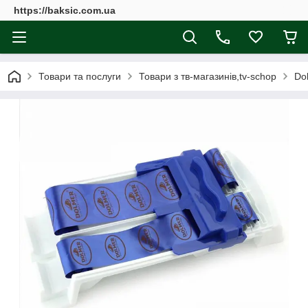
https://baksic.com.ua
Товари та послуги
Товари з тв-магазинів,tv-schop
Do