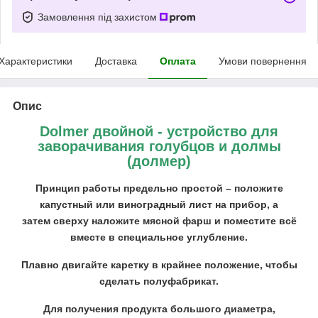
Замовлення під захистом
Характеристики
Доставка
Оплата
Умови повернення
Опис
Dolmer двойной - устройство для
заворачивания голубцов и долмы
(долмер)
Принцип работы предельно простой – положите
капустный или виноградный лист на прибор, а
затем сверху наложите мясной фарш и поместите всё
вместе в специальное углубление.
Плавно двигайте каретку в крайнее положение, чтобы
сделать полуфабрикат.
Для получения продукта большого диаметра,