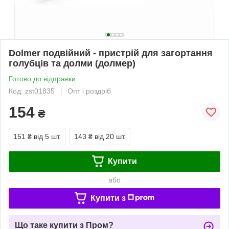
Dolmer подвійний - пристрій для загортання
голубців та долми (долмер)
Готово до відправки
Код: zst01835
Опт і роздріб
154
₴
151 ₴
від 5 шт.
143 ₴
від 20 шт.
Купити
або
Купити з
Що таке купити з Пром?