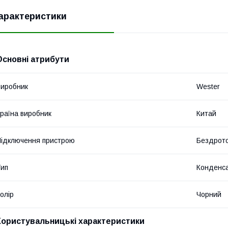
арактеристики
Основні атрибути
иробник
Wester
раїна виробник
Китай
ідключення пристрою
Бездрот
ип
Конденс
олір
Чорний
Користувальницькі характеристики