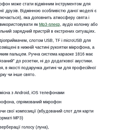
крофон може стати відмінним інструментом для
нії друзів. Відмінною особливістю даної моделі є
ключається), яка доповнить атмосферу свята і
 використовувати як
Mp3-плеєр
, аудіо колонку або
ільний зарядний пристрій в екстрених ситуаціях.
іоприймачем, слотом USB, TF і microUSB для
зміщені в нижній частині рукоятки мікрофона, а
ликим пальцем. Ручна система караоке 1816 має
язаний" до розетки, ні до додаткової акустики.
я, в якості подарунка дитині чи для професійної
рку чи інше свято.
умісна з Android, iOS телефонами
ікрофона, спрямований мікрофон
ючи свої композиції (вбудований слот для карти
форматі MP3)
ерберації голосу (луна),