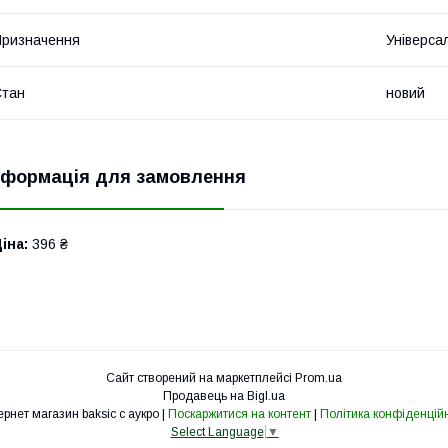
ризначення
Універса
Стан
новий
нформація для замовлення
іна:
396 ₴
Сайт створений на маркетплейсі
Prom.ua
Продавець на Bigl.ua
Интернет магазин baksic с аукро |
Поскаржитися на контент
|
Політика конфіденційн
Select Language
▼