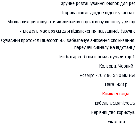
зручне розташування кнопок для ре
- Яскрава світлодіодне підсвічування в
- Можна використовувати як звичайну портативну колонку для п
- Модель має роз'єм для підключення навушників (зруч
- Сучасний протокол Bluetooth 4.0 забезпечує зниження споживання е
передачі сигналу на відстані 
Тип батареї: Літій-іонний акумулятор 
Кольори: Чорний
Розмір: 270 х 80 х 80 мм (⌀
Вага: 438 р
Комплектація:
кабель USB/microU
Керівництво користув
Упаковка