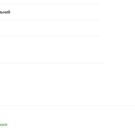
льний
ості