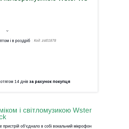
птом і в роздріб
Код:
zst01878
ротягом 14 днів
за рахунок покупця
міком і світломузикою Wster
ck
е пристрій об'єднало в собі вокальний мікрофон