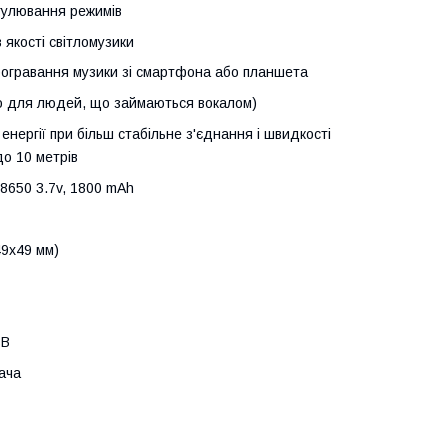
гулювання режимів
 якості світломузики
рогравання музики зі смартфона або планшета
но для людей, що займаються вокалом)
нергії при більш стабільне з'єднання і швидкості
до 10 метрів
18650 3.7v, 1800 mAh
49x49 мм)
SB
ача