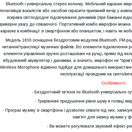
Bluetooth і універсальну стерео колонку. Мобільний караоке-мі
початківців вокалістів або засобом скрасити приємний вечір у компа
яскрава світлодіодне підсвічування динаміків (при бажанні від
приверне увагу до співаючого. Портативний комбо мікрофон можна
караоке в комбінації зі смартфоном або планшетом, і навіть як моб
Модель 1816 оснащена бездротовим модулем Bluetooth, FM-рад
читання/трансляції музичних файлів. Всі елементи підключення ро
елементи управління зручно розташовані на ручці, прямо під ве
вбудований акумулятор і динаміки, а значить, мікрофон не "прив'
Wireless Microphone відмінно підійде для домашнього використанн
експлуатації провідним на свято/вечі
Особливості:
- Бездротовий зв'язок по Bluetooth універсально с
- Трирівневе придушення рівня шуму в голівці м
- Програє музику зі смартфона і дозволяє співати під них, запису
пам'яті для запису музики у 
- Ви можете регулювати звуковий ефект рев