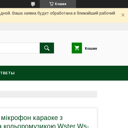
Кошик
одной. Ваша заявка будет обработана в ближайший рабочий
Кошик
ОТВЕТЫ
 мікрофон караоке з
а кольоромузикою Wster Ws-