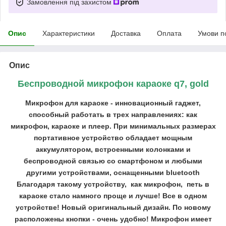
Замовлення під захистом
Опис
Характеристики
Доставка
Оплата
Умови п
Опис
Беспроводной микрофон караоке q7, gold
Микрофон для караоке - инновационный гаджет,
способный работать в трех направлениях: как
микрофон, караоке и плеер. При минимальных размерах
портативное устройство обладает мощным
аккумулятором, встроенными колонками и
беспроводной связью со смартфоном и любыми
другими устройствами, оснащенными bluetooth
Благодаря такому устройству, как микрофон, петь в
караоке стало намного проще и лучше! Все в одном
устройстве! Новый оригинальный дизайн. По новому
расположены кнопки - очень удобно! Микрофон имеет