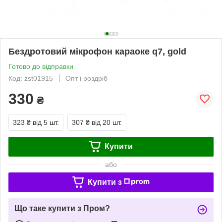
Бездротовий мікрофон караоке q7, gold
Готово до відправки
Код: zst01915
Опт і роздріб
330
₴
323 ₴
від 5 шт.
307 ₴
від 20 шт.
Купити
або
Купити з
Що таке купити з Пром?