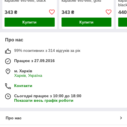
караоке Ws-668, black
караоке Ws-668, gold
кара
blac
343
343
440
₴
₴
Купити
Купити
Про нас
99% позитивних з 314 відгуків за рік
Працює з 27.09.2016
м. Харків
Харків, Україна
Контакти
Сьогодні працює з 10:00 до 18:00
Показати весь графік роботи
Про нас