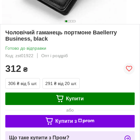
Чоловічий гаманець портмоне Baellerry
Business, black
Готово до відправки
Код: zst01922
Опт і роздріб
312
₴
306 ₴
від 5 шт.
291 ₴
від 20 шт.
Купити
або
Купити з
Що таке купити з Пром?