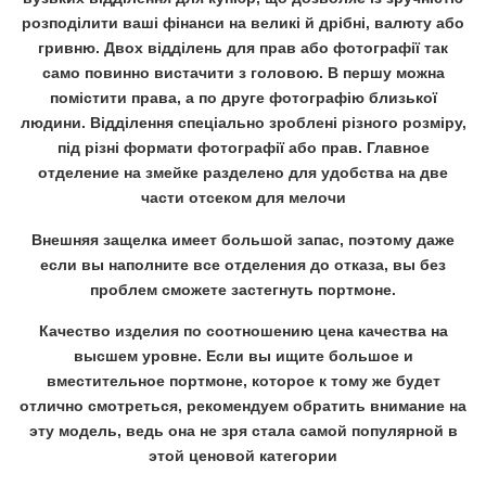
розподілити ваші фінанси на великі й дрібні, валюту або
гривню. Двох відділень для прав або фотографії так
само повинно вистачити з головою. В першу можна
помістити права, а по друге фотографію близької
людини. Відділення спеціально зроблені різного розміру,
під різні формати фотографії або прав. Главное
отделение на змейке разделено для удобства на две
части отсеком для мелочи
Внешняя защелка имеет большой запас, поэтому даже
если вы наполните все отделения до отказа, вы без
проблем сможете застегнуть портмоне.
Качество изделия по соотношению цена качества на
высшем уровне. Если вы ищите большое и
вместительное портмоне, которое к тому же будет
отлично смотреться, рекомендуем обратить внимание на
эту модель, ведь она не зря стала самой популярной в
этой ценовой категории