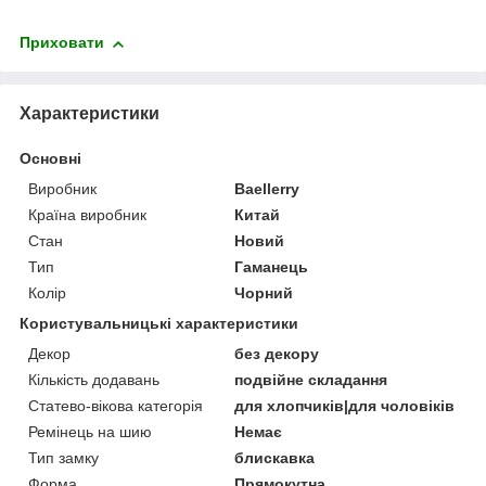
Приховати
Характеристики
Основні
Виробник
Baellerry
Країна виробник
Китай
Стан
Новий
Тип
Гаманець
Колір
Чорний
Користувальницькі характеристики
Декор
без декору
Кількість додавань
подвійне складання
Статево-вікова категорія
для хлопчиків|для чоловіків
Ремінець на шию
Немає
Тип замку
блискавка
Форма
Прямокутна