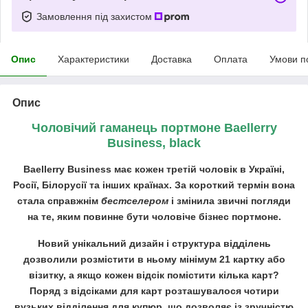
Замовлення під захистом
Опис
Характеристики
Доставка
Оплата
Умови п
Опис
Чоловічий гаманець портмоне Baellerry
Business, black
Baellerry Business має кожен третій чоловік в Україні,
Росії, Білорусії та інших країнах. За короткий термін вона
стала справжнім
бестселером
і змінила звичні погляди
на те, яким повинне бути чоловіче бізнес портмоне.
Новий унікальний дизайн і структура відділень
дозволили розмістити в ньому мінімум 21 картку або
візитку, а якщо кожен відсік помістити кілька карт?
Поряд з відсіками для карт розташувалося чотири
вузьких відділення для купюр, що дозволяє із зручністю