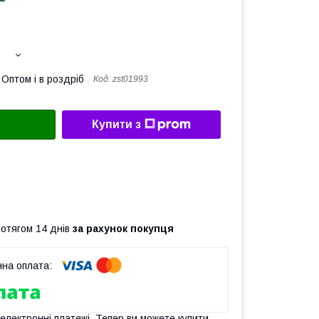
Оптом і в роздріб
Код:
zst01993
Купити з
ротягом 14 днів
за рахунок покупця
 електронні платежі. Тепер ви можете купити