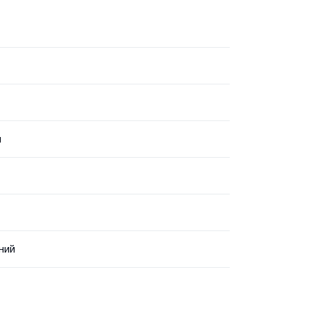
й
ний