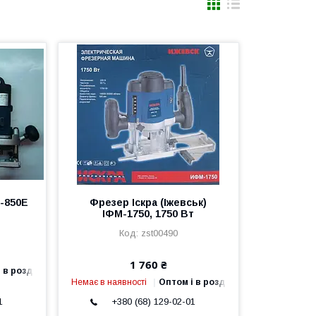
-850E
Фрезер Іскра (Іжевськ)
ІФМ-1750, 1750 Вт
zst00490
1 760 ₴
 в роздріб
Немає в наявності
Оптом і в роздріб
1
+380 (68) 129-02-01