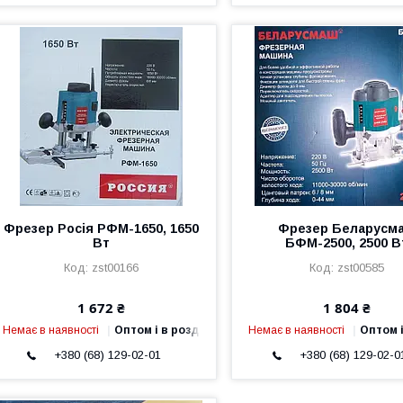
Фрезер Росія РФМ-1650, 1650
Фрезер Беларусм
Вт
БФМ-2500, 2500 В
zst00166
zst00585
1 672 ₴
1 804 ₴
Немає в наявності
Оптом і в роздріб
Немає в наявності
Оптом і
+380 (68) 129-02-01
+380 (68) 129-02-0