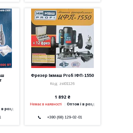
аш
Фрезер Іжмаш Profi ІФП-1550
т
zst01126
1 892 ₴
Немає в наявності
Оптом і в роздріб
 в роздріб
1
+380 (68) 129-02-01