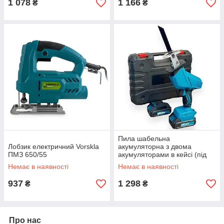
1 078
1 166
₴
₴
Пила шабельна
Лобзик електричний Vorskla
акумуляторна з двома
ПМЗ 650/55
акумуляторами в кейсі (під
Makita)
Немає в наявності
Немає в наявності
937
1 298
₴
₴
Про нас