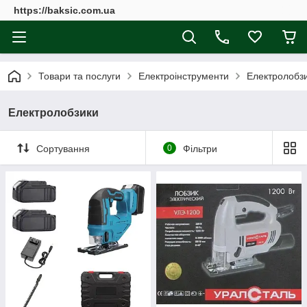
https://baksic.com.ua
Товари та послуги
Електроінструменти
Електролобз
Електролобзики
Сортування
0
Фільтри