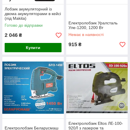
Лобзик акумуляторний із
двома акумуляторами в кейсі
(під Makita)
Електролобзик Уралсталь
Готово до відправки
Уле-1200, 1200 Вт
2 046
Немає в наявності
₴
915
₴
Купити
Електролобзик Eltos ЛЕ-100-
Електролобзик Беларусмаш
920Л з лазером та