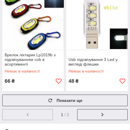
Брелок ліхтарик Lp1019b з
підсвічуванням cob в
Usb підсвічування 3 Led у
асортименті
вигляді флешки
Немає в наявності
Немає в наявності
66
48
₴
₴
Показати ще
1
/ 2