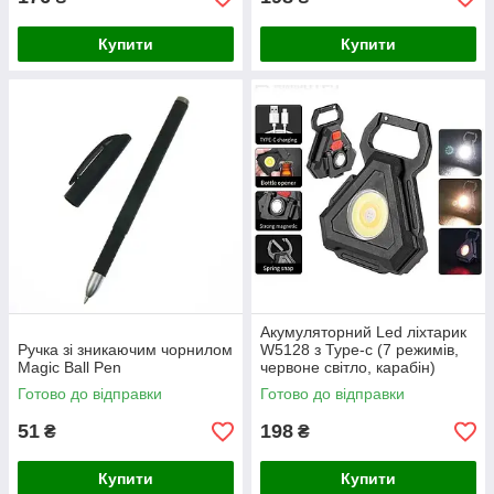
Купити
Купити
Акумуляторний Led ліхтарик
Ручка зі зникаючим чорнилом
W5128 з Type-c (7 режимів,
Magic Ball Pen
червоне світло, карабін)
Готово до відправки
Готово до відправки
51
198
₴
₴
Купити
Купити