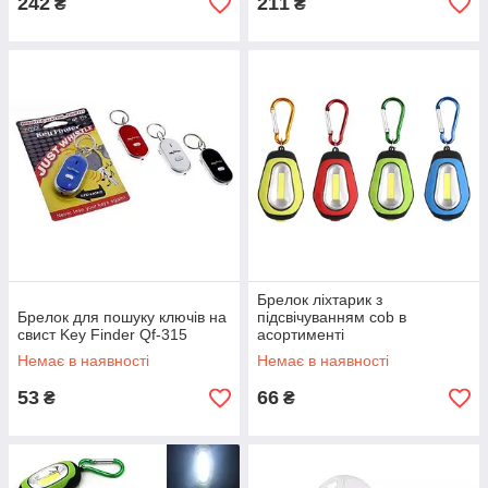
242
211
₴
₴
Брелок ліхтарик з
Брелок для пошуку ключів на
підсвічуванням cob в
свист Key Finder Qf-315
асортименті
Немає в наявності
Немає в наявності
53
66
₴
₴