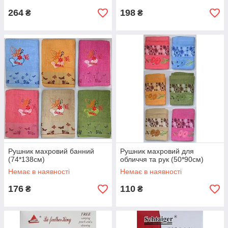
264
198
₴
₴
Рушник махровий банний
Рушник махровий для
(74*138см)
обличчя та рук (50*90см)
Немає в наявності
Немає в наявності
176
110
₴
₴