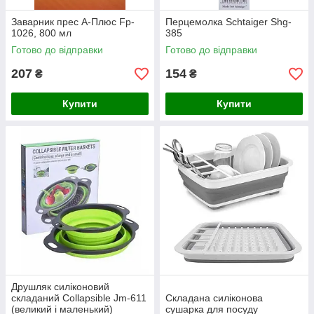
Заварник прес А-Плюс Fp-
Перцемолка Schtaiger Shg-
1026, 800 мл
385
Готово до відправки
Готово до відправки
207
154
₴
₴
Купити
Купити
Друшляк силіконовий
складаний Collapsible Jm-611
Складана силіконова
(великий і маленький)
сушарка для посуду