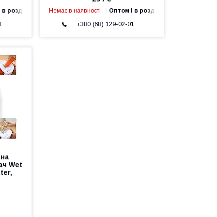
 в роздріб
Немає в наявності
Оптом і в роздріб
1
+380 (68) 129-02-01
ьна
ач Wet
ter,