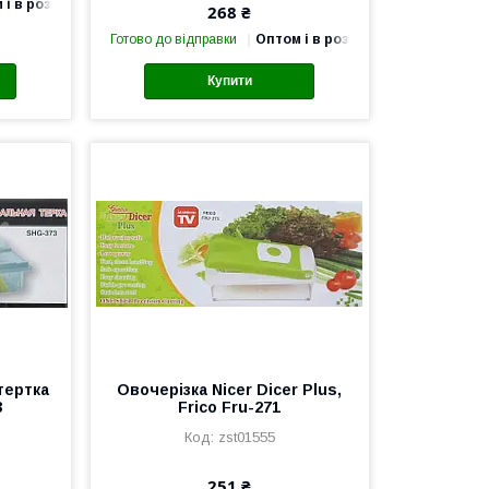
 і в роздріб
268 ₴
Готово до відправки
Оптом і в роздріб
Купити
тертка
Овочерізка Nicer Dicer Plus,
3
Frico Fru-271
zst01555
251 ₴