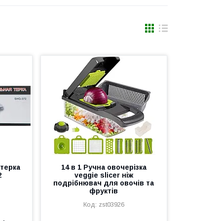
терка
14 в 1 Ручна овочерізка
2
veggie slicer ніж
подрібнювач для овочів та
фруктів
zst03926