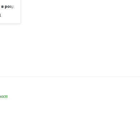
 в роздріб
1
ості