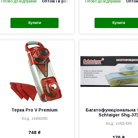
Готово до відправки
Оптом і в роздріб
Готово до відправки
Оптом
Купити
Купити
Терка Pro V Premium
Багатофункціональна 
Schtaiger Shg-37
zst00365
zst01436
748 ₴
176 ₴