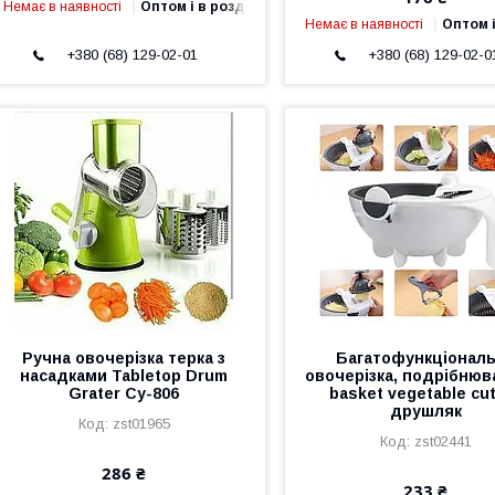
Немає в наявності
Оптом і в роздріб
Немає в наявності
Оптом і
+380 (68) 129-02-01
+380 (68) 129-02-0
Ручна овочерізка терка з
Багатофункціонал
насадками Tabletop Drum
овочерізка, подрібнюв
Grater Cy-806
basket vegetable cut
друшляк
zst01965
zst02441
286 ₴
233 ₴