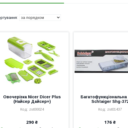
Овочерізка Nicer Dicer Plus
Багатофункціональна 
(Найсер Дайсер+)
Schtaiger Shg-37
zst00024
zst01437
290 ₴
176 ₴