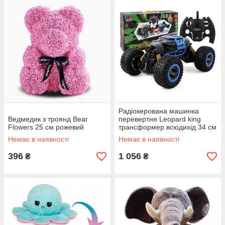
Радіокерована машинка
Ведмедик з троянд Bear
перевертня Leopard king
Flowers 25 см рожевий
трансформер всюдихід 34 см
з пультом
Немає в наявності
Немає в наявності
396
1 056
₴
₴