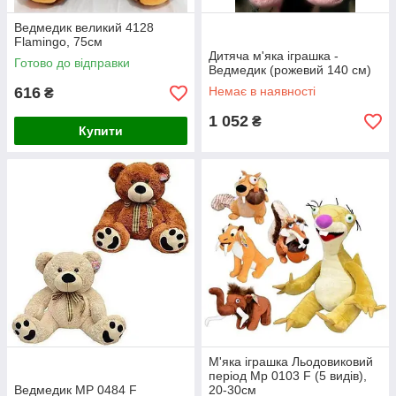
Ведмедик великий 4128
Flamingo, 75см
Дитяча м'яка іграшка -
Готово до відправки
Ведмедик (рожевий 140 см)
616
Немає в наявності
₴
1 052
₴
Купити
М'яка іграшка Льодовиковий
період Mp 0103 F (5 видів),
Ведмедик MP 0484 F
20-30см