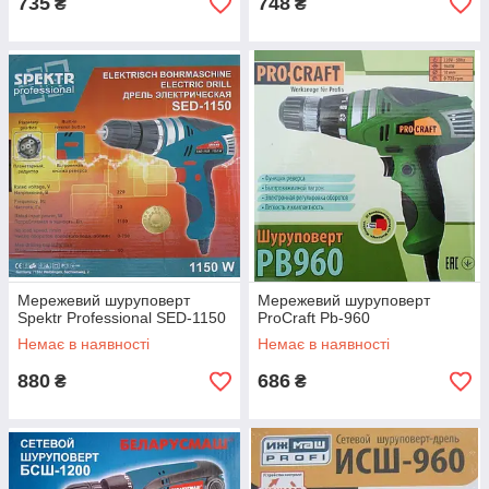
735
748
₴
₴
Мережевий шуруповерт
Мережевий шуруповерт
Spektr Professional SED-1150
ProCraft Pb-960
Немає в наявності
Немає в наявності
880
686
₴
₴