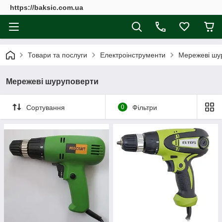
https://baksic.com.ua
Товари та послуги
Електроінструменти
Мережеві шу
Мережеві шуруповерти
Сортування
0
Фільтри