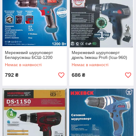
Мережевий шуруповерт
Мережевий шуруповерт
Беларусмаш БСШ-1200
дриль Іжмаш Profi (Ісш-960)
Немає в наявності
Немає в наявності
792
686
₴
₴